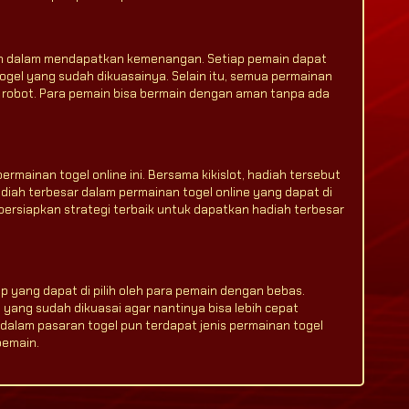
n dalam mendapatkan kemenangan. Setiap pemain dapat
togel yang sudah dikuasainya. Selain itu, semua permainan
npa robot. Para pemain bisa bermain dengan aman tanpa ada
rmainan togel online ini. Bersama kikislot, hadiah tersebut
adiah terbesar dalam permainan togel online yang dapat di
persiapkan strategi terbaik untuk dapatkan hadiah terbesar
p yang dapat di pilih oleh para pemain dengan bebas.
 yang sudah dikuasai agar nantinya bisa lebih cepat
alam pasaran togel pun terdapat jenis permainan togel
pemain.