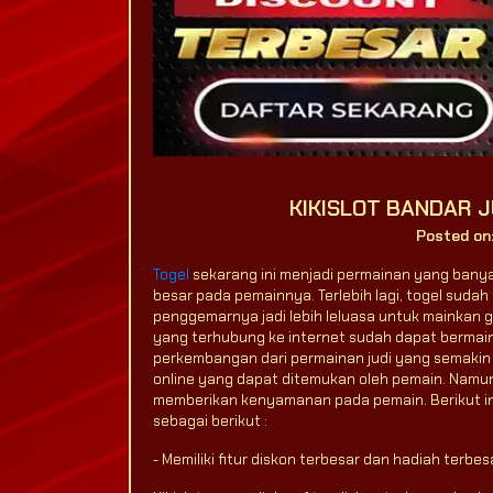
KIKISLOT BANDAR J
Posted on
Togel
sekarang ini menjadi permainan yang bany
besar pada pemainnya. Terlebih lagi, togel sud
penggemarnya jadi lebih leluasa untuk mainkan
yang terhubung ke internet sudah dapat bermain
perkembangan dari permainan judi yang semakin c
online yang dapat ditemukan oleh pemain. Namun,
memberikan kenyamanan pada pemain. Berikut ini,
sebagai berikut :
- Memiliki fitur diskon terbesar dan hadiah terbes