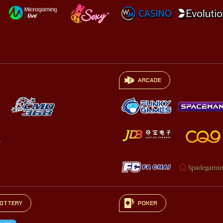
ARCADE
OTTERY
POKER