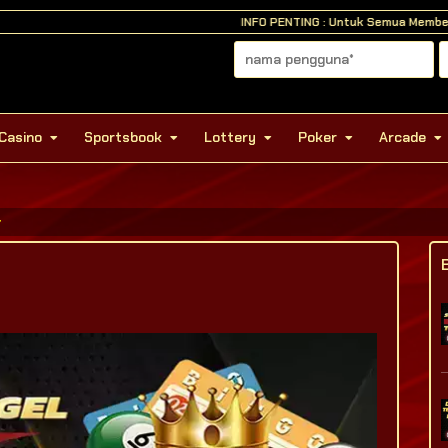
INFO PENTING : Untuk Semua Member KIK
Casino
Sportsbook
Lottery
Poker
Arcade
nline terbaik