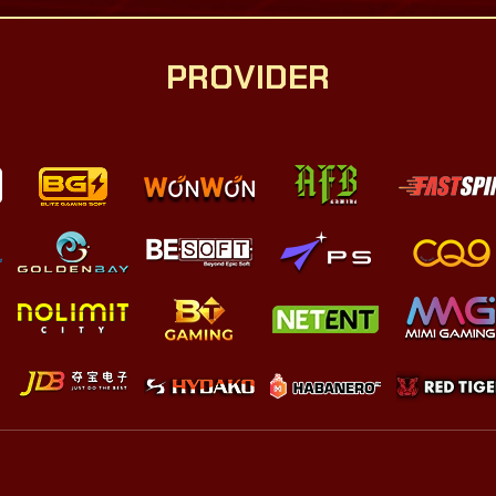
PROVIDER