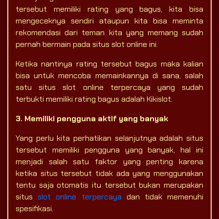
tersebut memiliki rating yang bagus, kita bisa
mengeceknya sendiri ataupun kita bisa meminta
rekomendasi dari teman kita yang memang sudah
pernah bermain pada situs slot online ini.
Ketika nantinya rating tersebut bagus maka kalian
bisa untuk mencoba memainkannya di sana, salah
satu situs slot online terpercaya yang sudah
terbukti memiliki rating bagus adalah Kikislot.
3. Memiliki pengguna aktif yang banyak
Yang perlu kita perhatikan selanjutnya adalah situs
tersebut memiliki pengguna yang banyak, hal ini
menjadi salah satu faktor yang penting karena
ketika situs tersebut tidak ada yang menggunakan
tentu saja otomatis itu tersebut bukan merupakan
situs
slot online terpercaya
dan tidak memenuhi
spesifikasi.