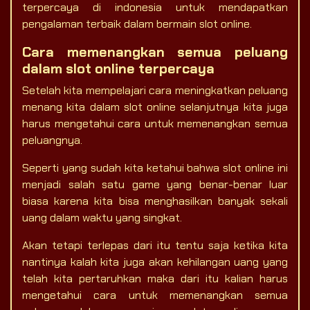
terpercaya di indonesia untuk mendapatkan
pengalaman terbaik dalam bermain slot online.
Cara memenangkan semua peluang
dalam slot online terpercaya
Setelah kita mempelajari cara meningkatkan peluang
menang kita dalam slot online selanjutnya kita juga
harus mengetahui cara untuk memenangkan semua
peluangnya.
Seperti yang sudah kita ketahui bahwa slot online ini
menjadi salah satu game yang benar-benar luar
biasa karena kita bisa menghasilkan banyak sekali
uang dalam waktu yang singkat.
Akan tetapi terlepas dari itu tentu saja ketika kita
nantinya kalah kita juga akan kehilangan uang yang
telah kita pertaruhkan maka dari itu kalian harus
mengetahui cara untuk memenangkan semua