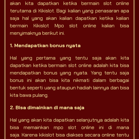
akan kita dapatkan ketika bermain slot online
terutama di Kikislot. Bagi kalian yang penasaran apa
saja hal yang akan kalian dapatkan ketika kalian
bermain Kikislot Mpo slot online kalian bisa
menyimaknya berikut ini.
1. Mendapatkan bonus nyata
Hal yang pertama yang tentu saja akan kita
dapatkan ketika bermain slot online adalah kita bisa
mendapatkan bonus yang nyata. Yang tentu saja
bonus ini akan bisa kita nikmati dalam berbagai
bentuk seperti uang ataupun hadiah lainnya dan bisa
kita bawa pulang.
2. Bisa dimainkan di mana saja
Hal yang akan kita dapatkan selanjutnya adalah kita
bisa memainkan mpo slot online ini di mana
saja. Karena kikislot bisa diakses secara online tentu