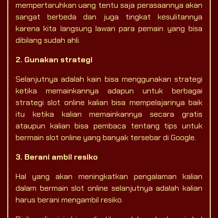
mempertaruhkan uang tentu saja perasaannya akan
sangat berbeda dan juga tingkat kesulitannya
karena kita langsung lawan para pemain yang bisa
dibilang sudah ahli.
2. Gunakan strategi
Selanjutnya adalah kain bisa menggunakan strategi
ketika memainkannya adapun untuk berbagai
strategi slot online kalian bisa mempelajarinya baik
itu ketika kalian memainkannya secara gratis
ataupun kalian bisa pembaca tentang tips untuk
bermain slot online yang banyak tersebar di Google.
3. Berani ambil resiko
Hal yang akan meningkatkan pengalaman kalian
dalam bermain slot online selanjutnya adalah kalian
harus berani mengambil resiko.