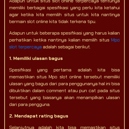
Adapun untuk situs slot online terpercaya tentunya
memiliki berbagai spesifikasi yang perlu kita ketahui
agar ketika kita memilih situs untuk kita nantinya
bermain slot online kita tidak terkena tipu.
Adapun untuk beberapa spesifikasi yang harus kalian
perhatikan ketika nantinya kalian memilih situs
Mpo
slot terpercaya
adalah sebagai berikut.
1. Memiliki ulasan bagus
Spesifikasi yang pertama adalah kita bisa
memastikan situs Mpo slot online tersebut memiliki
ulasan yang bagus dari para penggunanya hal ini bisa
dibuktikan dalam comment atau pun cat pada situs
tersebut yang biasanya akan menampilkan ulasan
dari para pengguna.
2. Mendapat rating bagus
Selanjutnya adalah kita bisa memastikan situs