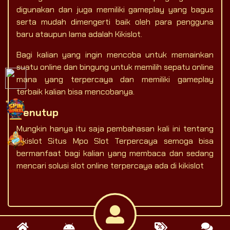
digunakan dan juga memiliki gameplay yang bagus
serta mudah dimengerti baik oleh para pengguna
baru ataupun lama adalah Kikislot.
Bagi kalian yang ingin mencoba untuk memainkan
suatu online dan bingung untuk memilih sepatu online
mana yang terpercaya dan memiliki gameplay
terbaik kalian bisa mencobanya.
Penutup
Mungkin hanya itu saja pembahasan kali ini tentang
Kikislot Situs Mpo Slot Terpercaya semoga bisa
bermanfaat bagi kalian yang membaca dan sedang
mencari solusi slot online terpercaya ada di kikislot