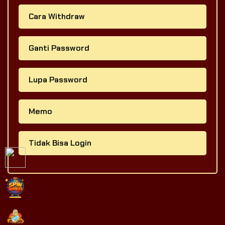
Cara Withdraw
Ganti Password
Lupa Password
Memo
Tidak Bisa Login