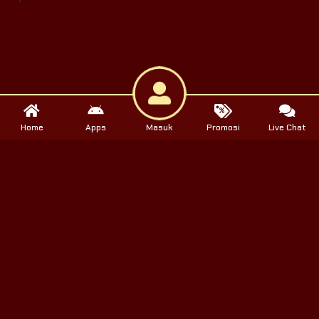
Home
Apps
Masuk
Promosi
Live Chat
help